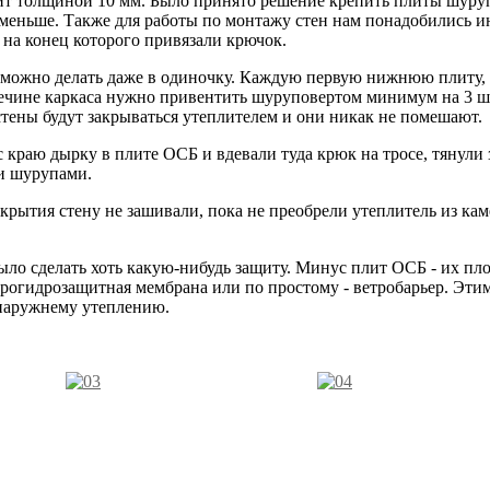
ит толщиной 10 мм. Было принято решение крепить плиты шуруп
 меньше. Также для работы по монтажу стен нам понадобились ин
 на конец которого привязали крючок.
ж можно делать даже в одиночку. Каждую первую нижнюю плиту,
речине каркаса нужно привентить шуруповертом минимум на 3 шу
стены будут закрываться утеплителем и они никак не помешают.
 краю дырку в плите ОСБ и вдевали туда крюк на тросе, тянули 
и шурупами.
крытия стену не зашивали, пока не преобрели утеплитель из ка
ыло сделать хоть какую-нибудь защиту. Минус плит ОСБ - их пл
рогидрозащитная мембрана или по простому - ветробарьер. Этим
 наружнему утеплению.