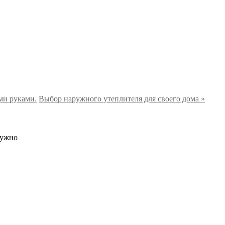
ми руками.
Выбор наружного утеплителя для своего дома »
нужно