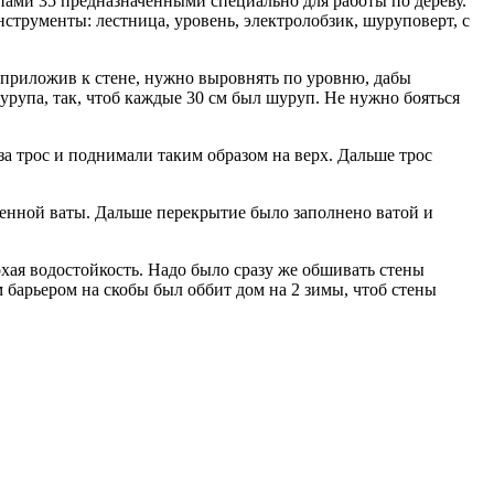
ами 35 предназначенными специально для работы по дереву.
струменты: лестница, уровень, электролобзик, шуруповерт, с
 приложив к стене, нужно выровнять по уровню, дабы
рупа, так, чтоб каждые 30 см был шуруп. Не нужно бояться
за трос и поднимали таким образом на верх. Дальше трос
менной ваты. Дальше перекрытие было заполнено ватой и
охая водостойкость. Надо было сразу же обшивать стены
 барьером на скобы был оббит дом на 2 зимы, чтоб стены