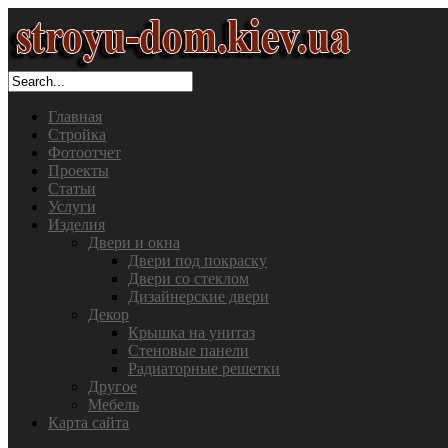
Главная
Стройка
Фотоотчет
Проекты
Статьи
Услуги
Изделия
Двери и окна
Двери под покраску
Двери со стеклом
Дизайнерские двери
Декор
Крышка на унитаз
Стеновые панели
Радиаторные решетки
Другое
Мебель
Карта сайта