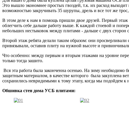
Для нашего дома была куплена целая грузовая машина ОСБ пл
Это вышло экономнее простых гвоздей, т.к. их расход выходит
возможностью закручивать 35 шурупы, дрель и все тот же трос,
В этом деле к нам в помощь пришли двое друзей. Первый эта
облегчить себе дальше работу выше. К каждой стоевой и попе
небольших нестыковок между плитами - дальше с двух сторон 
Второй этаж ребята делали таким образом: они просверливали с
привязывали, оставив плиту на нужной высоте и привинчивал
Что особенно: между первым и вторым этажами на уровне пере
только тогда зашито.
Вся эта работа была законченна осенью. На зиму необходимо б
защитным материалом, в качестве которого была закуплена вет
сохранились невридимыми к тому этапу, когда мы подойдем к
Обшивка стен дома УСБ плитами: