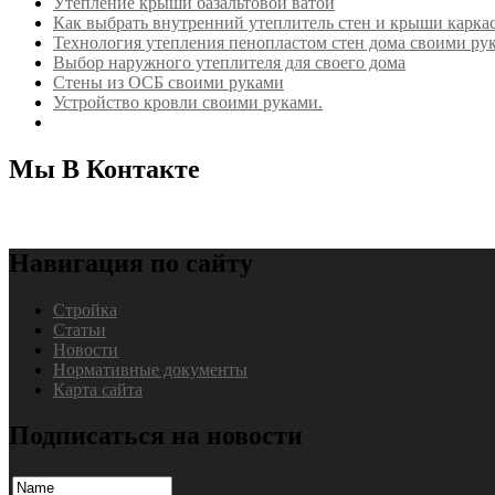
Утепление крыши базальтовой ватой
Как выбрать внутренний утеплитель стен и крыши каркас
Технология утепления пенопластом стен дома своими ру
Выбор наружного утеплителя для своего дома
Стены из ОСБ своими руками
Устройство кровли своими руками.
Мы В Контакте
Навигация по сайту
Стройка
Статьи
Новости
Нормативные документы
Карта сайта
Подписаться на новости