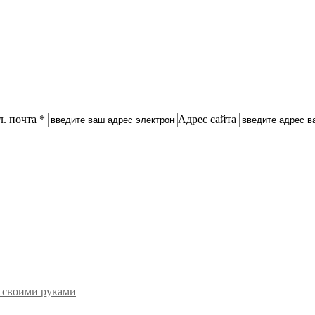
л. почта *
Адрес сайта
е своими руками